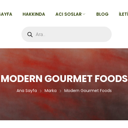
SAYFA
HAKKINDA
ACI SOSLAR
BLOG
İLET
Products
search
TÜM ACI SOSLAR
Acılarına Göre
Tatlarına Göre
Alfabeye Göre
MODERN GOURMET FOODS
Ana Sayfa
Marka
Modern Gourmet Foods