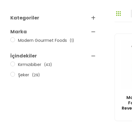
Kategoriler
Acı Sos
Marka
(Yabancı)
Modern Gourmet Foods
(1)
Dip Sos
İçindekiler
Kırmızıbiber
(43)
Şeker
(29)
Mo
F
Reve