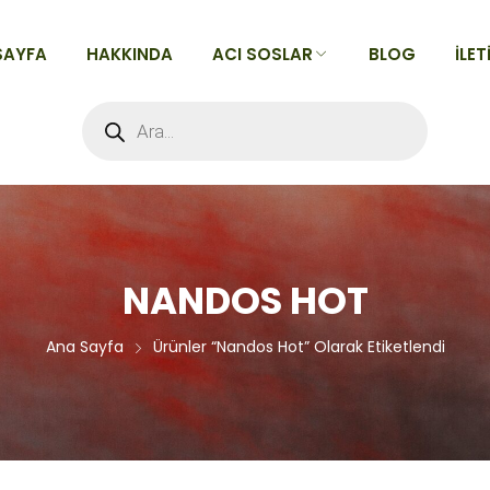
SAYFA
HAKKINDA
ACI SOSLAR
BLOG
İLET
Products
search
TÜM ACI SOSLAR
Acılarına Göre
Tatlarına Göre
Alfabeye Göre
NANDOS HOT
Ana Sayfa
Ürünler “nandos Hot” Olarak Etiketlendi