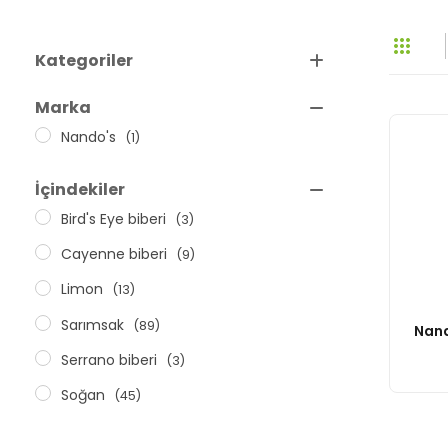
Kategoriler
Acı Sos
Marka
(Yabancı)
Nando's
(1)
İçindekiler
Bird's Eye biberi
(3)
Cayenne biberi
(9)
Limon
(13)
Sarımsak
(89)
Nand
Serrano biberi
(3)
Soğan
(45)