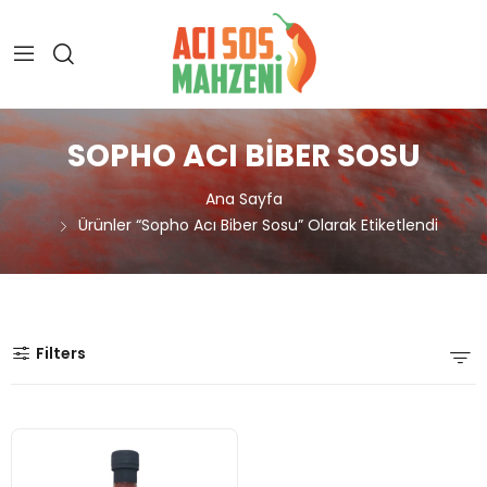
SOPHO ACI BIBER SOSU
Ana Sayfa
Ürünler “sopho Acı Biber Sosu” Olarak Etiketlendi
Filters