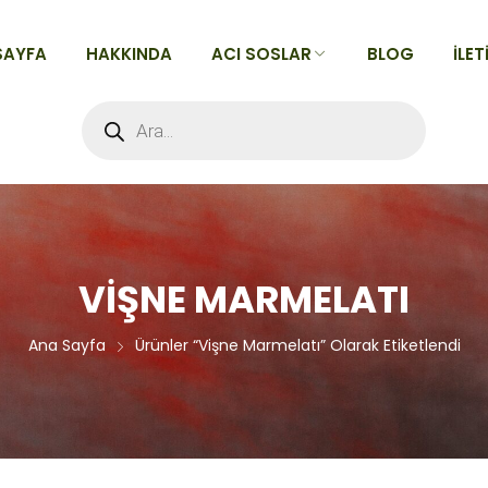
SAYFA
HAKKINDA
ACI SOSLAR
BLOG
İLET
Products
search
TÜM ACI SOSLAR
Acılarına Göre
Tatlarına Göre
Alfabeye Göre
VIŞNE MARMELATI
Ana Sayfa
Ürünler “vişne Marmelatı” Olarak Etiketlendi