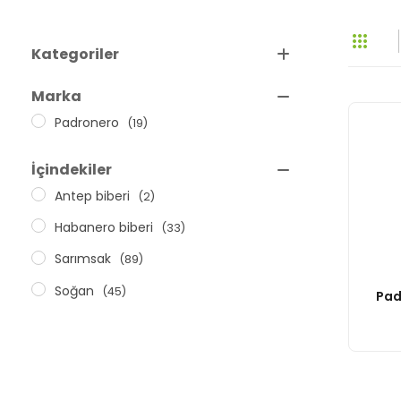
Kategoriler
Acı Sos
Marka
(Yerli)
Padronero
(19)
İçindekiler
Antep biberi
(2)
Habanero biberi
(33)
Sarımsak
(89)
Soğan
(45)
Pad