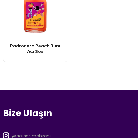
Padronero Peach Bum
Acı Sos
Bize Ulaşın
@aci.sos.mahzeni