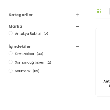
Kategoriler
Acı Sos
Marka
(Yerli)
Antakya Bakkalı
(2)
İçindekiler
Kırmızıbiber
(43)
Samandağ biberi
(2)
Sarımsak
(89)
Ant