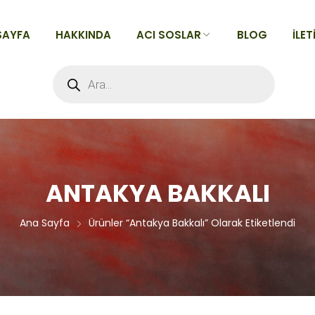
SAYFA
HAKKINDA
ACI SOSLAR
BLOG
İLET
Products
search
TÜM ACI SOSLAR
Acılarına Göre
Tatlarına Göre
Alfabeye Göre
ANTAKYA BAKKALI
Ana Sayfa
Ürünler “antakya Bakkalı” Olarak Etiketlendi