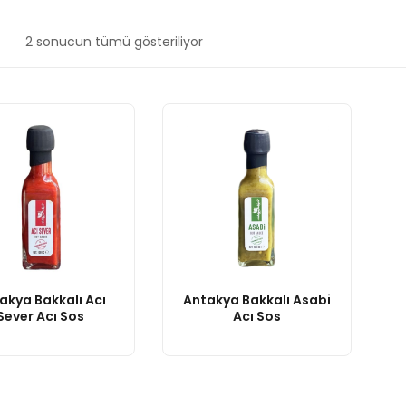
En
2 sonucun tümü gösteriliyor
yeniye
göre
sıralandı
akya Bakkalı Acı
Antakya Bakkalı Asabi
Sever Acı Sos
Acı Sos