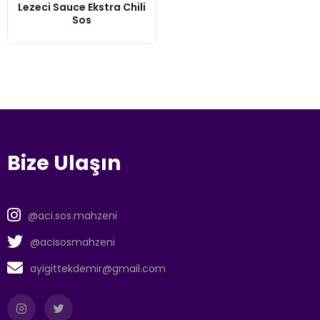
Lezeci Sauce Ekstra Chili
Sos
Bize Ulaşın
@aci.sos.mahzeni
@acisosmahzeni
ayigittekdemir@gmail.com