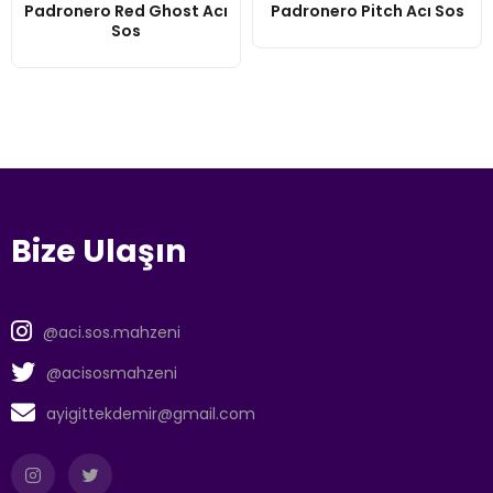
Padronero Red Ghost Acı
Padronero Pitch Acı Sos
Sos
Bize Ulaşın
@aci.sos.mahzeni
@acisosmahzeni
ayigittekdemir@gmail.com