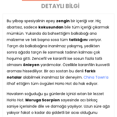
DETAYLI BILGI
Bu yılbaşı spesiyalinin epey
zengin
bir içeriği var. Hiç
abartısız, sadece
kokusundan
bile tüm içeriği çıkarmak
mümkün. Yukarıda da bahsettiğim balkabağı ana
malzeme ve tek başına sosa tüm
tatlılığını
veriyor.
Tarçın da balkabağına inanılmaz yakışmış, yedikten
sonra ağızda tarçın ile sarımsak tadının kalması çok
hoşuma gitti. Zencefil ve karanfil ise sosun fazla tatlı
olmasını
önleyen
yardımcılar. Özellikle karanfilin kuvvetli
aroması hissediliyor. Bir acı sostan bu denli
farklı
notalar
alabilmek inanılmaz bir deneyim.
China Town’a
ithaf ettiğim tüm övgüleri HoHo Hot da hak ediyor.
Havaların soğuduğu şu günlerde içinizi ısıtan bir lezzet
HoHo Hot.
Moruga Scorpion
sayesinde acı birkaç
saniye içerisinde dile ve damağa yayılıyor. Uzun süre ağzı
yakıyor fakat o kadar da şiddetli bir acısı olduğunu