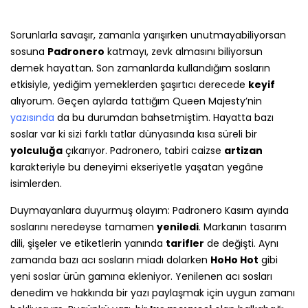
Sorunlarla savaşır, zamanla yarışırken unutmayabiliyorsan
sosuna
Padronero
katmayı, zevk almasını biliyorsun
demek hayattan. Son zamanlarda kullandığım sosların
etkisiyle, yediğim yemeklerden şaşırtıcı derecede
keyif
alıyorum. Geçen aylarda tattığım Queen Majesty’nin
yazısında
da bu durumdan bahsetmiştim. Hayatta bazı
soslar var ki sizi farklı tatlar dünyasında kısa süreli bir
yolculuğa
çıkarıyor. Padronero, tabiri caizse
artizan
karakteriyle bu deneyimi ekseriyetle yaşatan yegâne
isimlerden.
Duymayanlara duyurmuş olayım: Padronero Kasım ayında
soslarını neredeyse tamamen
yeniledi
. Markanın tasarım
dili, şişeler ve etiketlerin yanında
tarifler
de değişti. Aynı
zamanda bazı acı sosların miadı dolarken
HoHo Hot
gibi
yeni soslar ürün gamına ekleniyor. Yenilenen acı sosları
denedim ve hakkında bir yazı paylaşmak için uygun zamanı