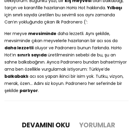
bekliyorum. Bugünkü yazı, bir
kış meyvesi
olan balkabağı,
tarçın ve karanfille hazırlanan HoHo Hot hakkında.
Yılbaşı
için sınırlı sayıda üretilen bu sevimli sos aynı zamanda
Can’ın yokluğunda çıkan ilk Padronero (‘:
Her meyve
mevsiminde
daha lezzetli. Aynı şekilde,
mevsiminde çıkan meyvelerle hazırlanan bir acı sos da
daha lezzetli
oluyor ve Padronero bunun farkında. HoHo
Hot’ın
sınırlı sayıda
üretilmesinin sebebi de bu, şu an
sahne balkabağının. Ayrıca Padronero bundan bahsetmiyor
ama ben özellikle vurgulamak istiyorum: Türkiye’de
balkabaklı
acı sos yapan ikinci bir isim yok. Tutku, vizyon,
merak, özen… Adını siz koyun. Padronero her seferinde bir
şekilde
parlıyor
.
DEVAMINI OKU
YORUMLAR