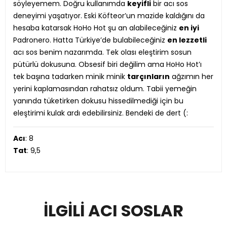
söyleyemem. Doğru kullanımda
keyifli
bir acı sos
deneyimi yaşatıyor. Eski Köfteor’un mazide kaldığını da
hesaba katarsak HoHo Hot şu an alabileceğiniz
en iyi
Padronero. Hatta Türkiye’de bulabileceğiniz
en lezzetli
acı sos benim nazarımda. Tek olası eleştirim sosun
pütürlü dokusuna. Obsesif biri değilim ama HoHo Hot’ı
tek başına tadarken minik minik
tarçınların
ağzımın her
yerini kaplamasından rahatsız oldum. Tabii yemeğin
yanında tüketirken dokusu hissedilmediği için bu
eleştirimi kulak ardı edebilirsiniz. Bendeki de dert (:
Acı
: 8
Tat
: 9,5
İLGILI ACI SOSLAR