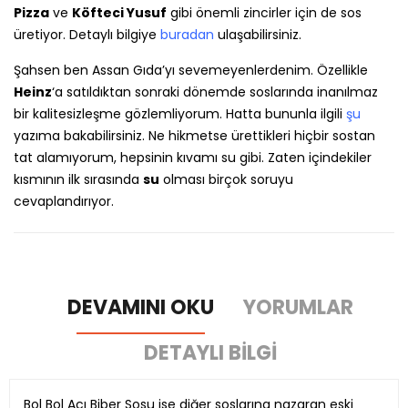
Pizza
ve
Köfteci Yusuf
gibi önemli zincirler için de sos
üretiyor. Detaylı bilgiye
buradan
ulaşabilirsiniz.
Şahsen ben Assan Gıda’yı sevemeyenlerdenim. Özellikle
Heinz
‘a satıldıktan sonraki dönemde soslarında inanılmaz
bir kalitesizleşme gözlemliyorum. Hatta bununla ilgili
şu
yazıma bakabilirsiniz. Ne hikmetse ürettikleri hiçbir sostan
tat alamıyorum, hepsinin kıvamı su gibi. Zaten içindekiler
kısmının ilk sırasında
su
olması birçok soruyu
cevaplandırıyor.
DEVAMINI OKU
YORUMLAR
DETAYLI BILGI
Bol Bol Acı Biber Sosu ise diğer soslarına nazaran eski