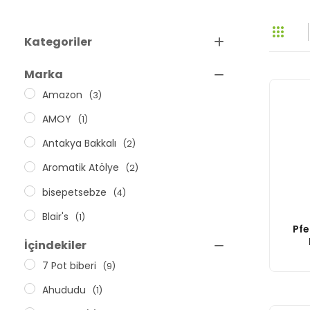
Kategoriler
Acı Sos
Marka
(Yabancı)
Amazon
(3)
(Yerli)
AMOY
(1)
Dip Sos
Antakya Bakkalı
(2)
Ezme (Salça) ve Püre
Aromatik Atölye
(2)
Kahvaltılık Sos
bisepetsebze
(4)
Blair's
(1)
Pfe
Bol Bol
(2)
İçindekiler
Bravado
7 Pot biberi
(1)
(9)
Bulliard’s
Ahududu
(1)
(1)