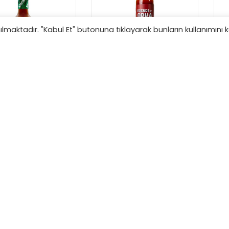
anılmaktadır. "Kabul Et" butonuna tıklayarak bunların kullanımını 
sco Chipotle Acı
Friends Of Orka
Biber Sosu
Orijinal Kırmızı Acı
Biber Sosu