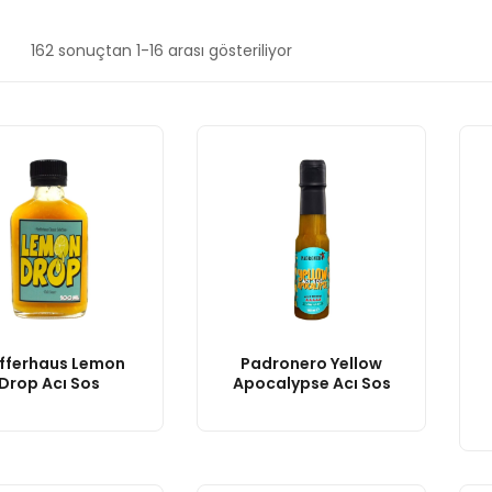
En
162 sonuçtan 1-16 arası gösteriliyor
yeniye
göre
sıralandı
fferhaus Lemon
Padronero Yellow
Drop Acı Sos
Apocalypse Acı Sos