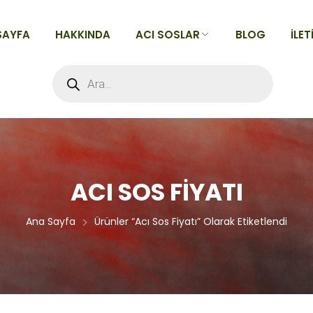
SAYFA
HAKKINDA
ACI SOSLAR
BLOG
İLET
Products
search
TÜM ACI SOSLAR
Acılarına Göre
Tatlarına Göre
Alfabeye Göre
ACI SOS FIYATI
Ana Sayfa
Ürünler “acı Sos Fiyatı” Olarak Etiketlendi