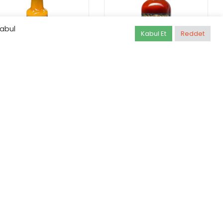
kabul
Kabul Et
Reddet
Lujuria Habanero
Da Bomb Beyond
Orange Acı Sos
Insanity Acı Sos