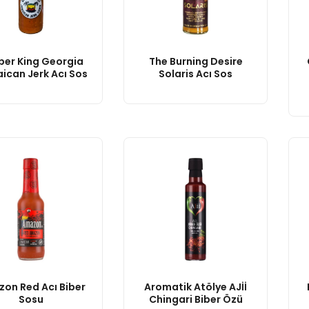
per King Georgia
The Burning Desire
ican Jerk Acı Sos
Solaris Acı Sos
on Red Acı Biber
Aromatik Atölye AJİİ
Sosu
Chingari Biber Özü