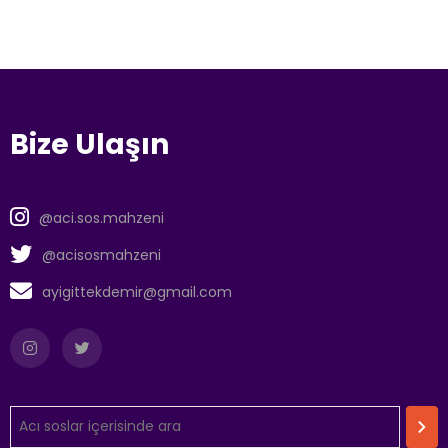
Bize Ulaşın
@aci.sos.mahzeni
@acisosmahzeni
ayigittekdemir@gmail.com