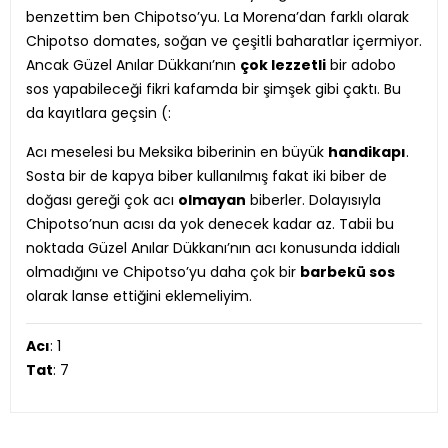
benzettim ben Chipotso’yu. La Morena’dan farklı olarak
Chipotso domates, soğan ve çeşitli baharatlar içermiyor.
Ancak Güzel Anılar Dükkanı’nın
çok lezzetli
bir adobo
sos yapabileceği fikri kafamda bir şimşek gibi çaktı. Bu
da kayıtlara geçsin (:
Acı meselesi bu Meksika biberinin en büyük
handikapı
.
Sosta bir de kapya biber kullanılmış fakat iki biber de
doğası gereği çok acı
olmayan
biberler. Dolayısıyla
Chipotso’nun acısı da yok denecek kadar az. Tabii bu
noktada Güzel Anılar Dükkanı’nın acı konusunda iddialı
olmadığını ve Chipotso’yu daha çok bir
barbekü sos
olarak lanse ettiğini eklemeliyim.
Acı
: 1
Tat
: 7