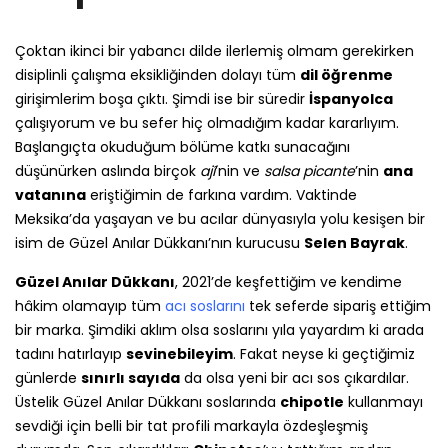
Çoktan ikinci bir yabancı dilde ilerlemiş olmam gerekirken
disiplinli çalışma eksikliğinden dolayı tüm
dil öğrenme
girişimlerim boşa çıktı. Şimdi ise bir süredir
İspanyolca
çalışıyorum ve bu sefer hiç olmadığım kadar kararlıyım.
Başlangıçta okuduğum bölüme katkı sunacağını
düşünürken aslında birçok
ají
’nin ve
salsa picante
’nin
ana
vatanına
eriştiğimin de farkına vardım. Vaktinde
Meksika’da yaşayan ve bu acılar dünyasıyla yolu kesişen bir
isim de Güzel Anılar Dükkanı’nın kurucusu
Selen Bayrak
.
Güzel Anılar Dükkanı
, 2021’de keşfettiğim ve kendime
hâkim olamayıp tüm
acı soslarını
tek seferde sipariş ettiğim
bir marka. Şimdiki aklım olsa soslarını yıla yayardım ki arada
tadını hatırlayıp
sevinebileyim
. Fakat neyse ki geçtiğimiz
günlerde
sınırlı sayıda
da olsa yeni bir acı sos çıkardılar.
Üstelik Güzel Anılar Dükkanı soslarında
chipotle
kullanmayı
sevdiği için belli bir tat profili markayla özdeşleşmiş