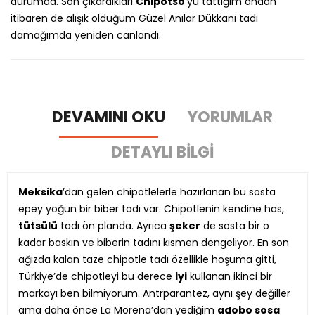
durumda. Son çıkardıkları
Chipotso
’yu tattığım andan
itibaren de alışık olduğum Güzel Anılar Dükkanı tadı
damağımda yeniden canlandı.
DEVAMINI OKU
YORUMLAR
DETAYLI BILGI
Meksika
’dan gelen chipotlelerle hazırlanan bu sosta
epey yoğun bir biber tadı var. Chipotlenin kendine has,
tütsülü
tadı ön planda. Ayrıca
şeker
de sosta bir o
kadar baskın ve biberin tadını kısmen dengeliyor. En son
ağızda kalan taze chipotle tadı özellikle hoşuma gitti,
Türkiye’de chipotleyi bu derece
iyi
kullanan ikinci bir
markayı ben bilmiyorum. Antrparantez, aynı şey değiller
ama daha önce La Morena’dan yediğim
adobo sosa