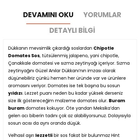
DEVAMINI OKU
YORUMLAR
DETAYLI BILGI
Dükkanın mevsimlik çıkardığı soslardan
Chipotle
Domates Sos
, tütsülenmiş jalapeno, yani chipotle,
Çanakkale domatesi ve sızma zeytinyağı içeriyor. Sızma
zeytinyağını Güzel Anılar Dükkanı’nın imzası olarak
düşünebiliriz çünkü hemen her üründe var ve ürünlere
aromasını veriyor. Domates ise tek başına bu sosun
yıldızı
. Lezzet puanı neden bu kadar yüksek derseniz
size ilk göstereceğim malzeme domates olur.
Buram
buram
domates kokuyor. Öte yandan Meksika’dan
gelen acı biberin tadını çok az alabiliyorsunuz. Dolayısıyla
sosun acısı da aynı oranda düşük.
Velhasıl aşırı
lezzetli
bir sos fakat bir bulunmaz Hint