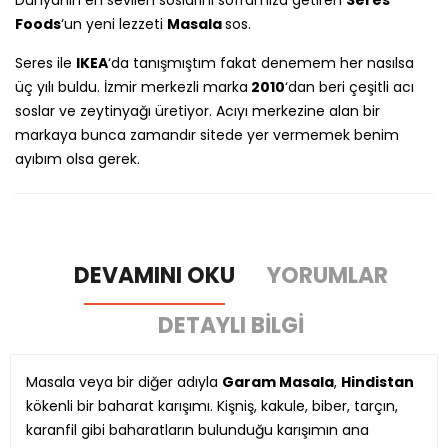
Dünyanın en sevilen soslarını soframıza getiren
Seres
Foods
‘un yeni lezzeti
Masala
sos.
Seres ile
IKEA
‘da tanışmıştım fakat denemem her nasılsa
üç yılı buldu. İzmir merkezli marka
2010
‘dan beri çeşitli acı
soslar ve zeytinyağı üretiyor. Acıyı merkezine alan bir
markaya bunca zamandır sitede yer vermemek benim
ayıbım olsa gerek.
DEVAMINI OKU
YORUMLAR
DETAYLI BILGI
Masala veya bir diğer adıyla
Garam Masala
,
Hindistan
kökenli bir baharat karışımı. Kişniş, kakule, biber, tarçın,
karanfil gibi baharatların bulunduğu karışımın ana