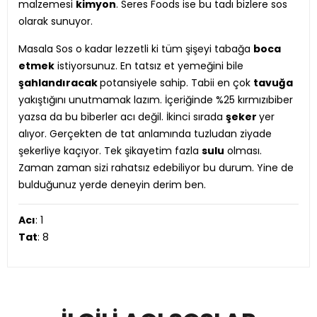
malzemesi
kimyon
. Seres Foods ise bu tadı bizlere sos
olarak sunuyor.
Masala Sos o kadar lezzetli ki tüm şişeyi tabağa
boca
etmek
istiyorsunuz. En tatsız et yemeğini bile
şahlandıracak
potansiyele sahip. Tabii en çok
tavuğa
yakıştığını unutmamak lazım. İçeriğinde %25 kırmızıbiber
yazsa da bu biberler acı değil. İkinci sırada
şeker
yer
alıyor. Gerçekten de tat anlamında tuzludan ziyade
şekerliye kaçıyor. Tek şikayetim fazla
sulu
olması.
Zaman zaman sizi rahatsız edebiliyor bu durum. Yine de
bulduğunuz yerde deneyin derim ben.
Acı
: 1
Tat
: 8