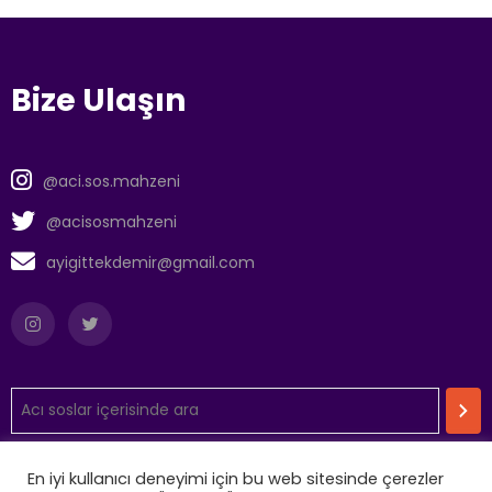
Bize Ulaşın
@aci.sos.mahzeni
@acisosmahzeni
ayigittekdemir@gmail.com
En iyi kullanıcı deneyimi için bu web sitesinde çerezler
Aydınlatma Metni