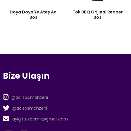
Doya Doya Ye Ateş Acı
Tok BBQ Orijinal Reaper
Sos
Sos
Bize Ulaşın
@aci.sos.mahzeni
@acisosmahzeni
ayigittekdemir@gmail.com