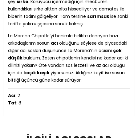
şey
sirke
. Koruyucu içermediği için mecburen
kullandıkları sirke alttan alta hissediliyor ve domates ile
biberin tadını gölgeliyor. Tam tersine
sarımsak
ise sanki
tarifte yokmuşçasına sönük kalmış.
La Morena Chipotle’yi benimle birlikte deneyen bazı
arkadaşlarım sosun
acı
olduğunu söylese de piyasadaki
diğer acı sosları düşününce La Morena’nın acısını
çok
düşük
buldum. Zaten chipotlenin kendisi ne kadar acı ki
dilinizi yaksın? Öte yandan sos lezzetli ve az acı olduğu
için de
kaşık kaşık
yiyorsunuz. Aldığınız keyif ise sosun
bittiği üçüncü güne kadar sürüyor.
Acı
: 2
Tat
: 8