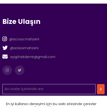
Bize Ulaşın
@aci.sos.mahzeni
@acisosmahzeni
ayigittekdemir@gmail.com
En iyi kullanıcı deneyimi için bu web sitesinde çerezler
Aydınlatma Metni