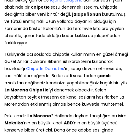
Hazır birkaç gün önce
lujuria Jalapeno
‘dan bahsetmişken
akabinde bir
chipotle
sosu denemek istedim. Chipotle
dediğimiz biber yeni bir tür değil,
jalapeñonun
kurutulmuş
ve tütsülenmiş hâli. Uzun yollarda dayanıklı olduğu için
zamanında Kristof Kolomb’un da tercihiyle kıtalara yayılan
chipotle, görüntüde olduğu kadar
tatta
da jalapeñodan
farklılaşıyor.
Türkiye’de acı soslarda chipotle kullanımının en güzel örneği
Güzel Anılar Dükkanı. Biberin
isli
karakterini kullanarak
hazırladığı
Chipotle Domates
‘in, satışı devam etmese de,
tadı hâlâ damağımda. Bu lezzetli sosu tadan
şanslı
azınlıktan değilseniz kendinize yapabileceğiniz küçük bir iyilik,
La Morena Chipotle
‘yi denemek olacaktır. Selen
Bayrak’tan teyit etmesem de kendi soslarını hazırlarken La
Morena’dan etkilenmiş olması bence kuvvetle muhtemel.
Peki kimdir
La Morena
? Hollanda’dayken tanıştığım bu isim
Meksika
‘nın en büyük ikinci,
ABD
‘nin en büyük üçüncü
konserve biber üreticisi. Daha önce adobo sos içinde