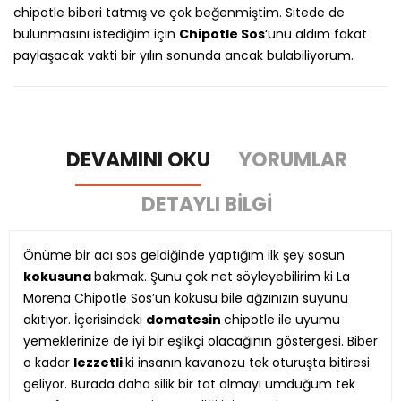
chipotle biberi tatmış ve çok beğenmiştim. Sitede de
bulunmasını istediğim için
Chipotle Sos
‘unu aldım fakat
paylaşacak vakti bir yılın sonunda ancak bulabiliyorum.
DEVAMINI OKU
YORUMLAR
DETAYLI BILGI
Önüme bir acı sos geldiğinde yaptığım ilk şey sosun
kokusuna
bakmak. Şunu çok net söyleyebilirim ki La
Morena Chipotle Sos’un kokusu bile ağzınızın suyunu
akıtıyor. İçerisindeki
domatesin
chipotle ile uyumu
yemeklerinize de iyi bir eşlikçi olacağının göstergesi. Biber
o kadar
lezzetli
ki insanın kavanozu tek oturuşta bitiresi
geliyor. Burada daha silik bir tat almayı umduğum tek