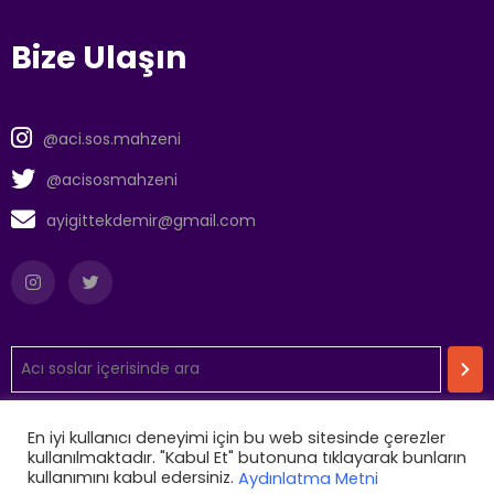
Bize Ulaşın
@aci.sos.mahzeni
@acisosmahzeni
ayigittekdemir@gmail.com
En iyi kullanıcı deneyimi için bu web sitesinde çerezler
Aydınlatma Metni
kullanılmaktadır. "Kabul Et" butonuna tıklayarak bunların
kullanımını kabul edersiniz.
Aydınlatma Metni