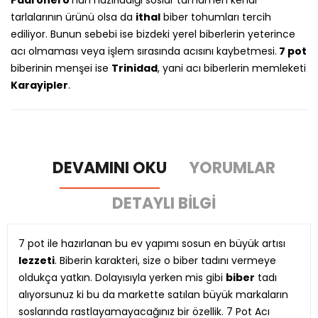
Padronero
’nun hazırladığı soslar tamamen kendi
tarlalarının ürünü olsa da
ithal
biber tohumları tercih
ediliyor. Bunun sebebi ise bizdeki yerel biberlerin yeterince
acı olmaması veya işlem sırasında acısını kaybetmesi.
7 pot
biberinin menşei ise
Trinidad
, yani acı biberlerin memleketi
Karayipler
.
DEVAMINI OKU
YORUMLAR
DETAYLI BILGI
7 pot ile hazırlanan bu ev yapımı sosun en büyük artısı
lezzeti
. Biberin karakteri, size o biber tadını vermeye
oldukça yatkın. Dolayısıyla yerken mis gibi
biber
tadı
alıyorsunuz ki bu da markette satılan büyük markaların
soslarında rastlayamayacağınız bir özellik. 7 Pot Acı