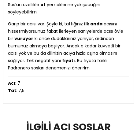
Sos’un özellikle
et
yemeklerine yakışacağını
söyleyebilirim.
Garip bir acısı var. Şöyle ki, tattığınız
ilk anda
acısını
hissetmiyorsunuz fakat ilerleyen saniyelerde acısı öyle
bir
vuruyor
ki önce dudaklarınız yanıyor, ardından
burnunuz akmaya başlıyor. Ancak o kadar kuvvetli bir
acısı yok ve bu da dilinizin acıya hızla aşina olmasını
sağlıyor. Tek negatif yanı
fiyatı
. Bu fiyata farklı
Padronero sosları denemenizi öneririm.
Acı
: 7
Tat
: 7,5
İLGILI ACI SOSLAR