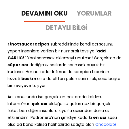
DEVAMINI OKU
YORUMLAR
DETAYLI BILGI
r/hotsaucerecipes
subreddit’inde kendi acı sosunu
yapan insanlara verilen bir numaralı tavsiye “
add
GARLIC!
” Yani sarımsak eklemeyi unutma! Gerçekten de
süper acı
dediğimiz soslarda sarımsak büyük bir
kurtarıcı. Her ne kadar Inferno’da scorpion biberinin
lezzeti
baskın
olsa da alttan gelen sarımsak, sosu başka
bir seviyeye taşıyor.
Acı konusunda ise gerçekten çok arada kaldım.
Inferno’nun
çok acı
olduğu su götürmez bir gerçek
fakat ben diğer insanlara kıyasla acısından daha az
etkilendim. Padronero’nun şimdiye kadarki
en acı
sosu
olsa da bana kalırsa halihazırda satışta olan
Chocolate