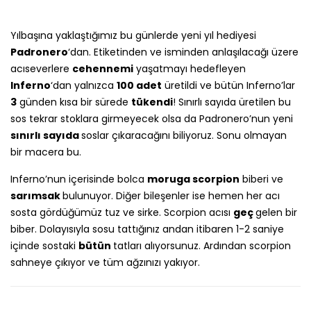
Yılbaşına yaklaştığımız bu günlerde yeni yıl hediyesi
Padronero
‘dan. Etiketinden ve isminden anlaşılacağı üzere
acıseverlere
cehennemi
yaşatmayı hedefleyen
Inferno
‘dan yalnızca
100 adet
üretildi ve bütün Inferno’lar
3
günden kısa bir sürede
tükendi
! Sınırlı sayıda üretilen bu
sos tekrar stoklara girmeyecek olsa da Padronero’nun yeni
sınırlı sayıda
soslar çıkaracağını biliyoruz. Sonu olmayan
bir macera bu.
Inferno’nun içerisinde bolca
moruga scorpion
biberi ve
sarımsak
bulunuyor. Diğer bileşenler ise hemen her acı
sosta gördüğümüz tuz ve sirke. Scorpion acısı
geç
gelen bir
biber. Dolayısıyla sosu tattığınız andan itibaren 1-2 saniye
içinde sostaki
bütün
tatları alıyorsunuz. Ardından scorpion
sahneye çıkıyor ve tüm ağzınızı yakıyor.